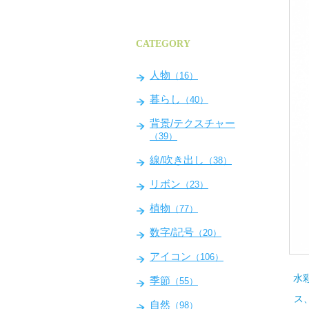
CATEGORY
人物
（16）
暮らし
（40）
背景/テクスチャー
（39）
線/吹き出し
（38）
リボン
（23）
植物
（77）
数字/記号
（20）
アイコン
（106）
水
季節
（55）
ス
自然
（98）