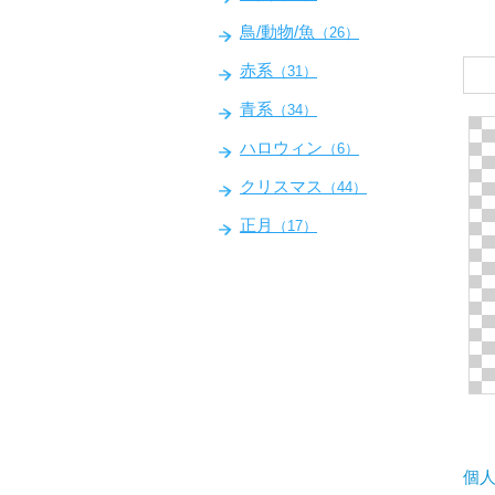
鳥/動物/魚
（26）
赤系
（31）
青系
（34）
ハロウィン
（6）
クリスマス
（44）
正月
（17）
個人