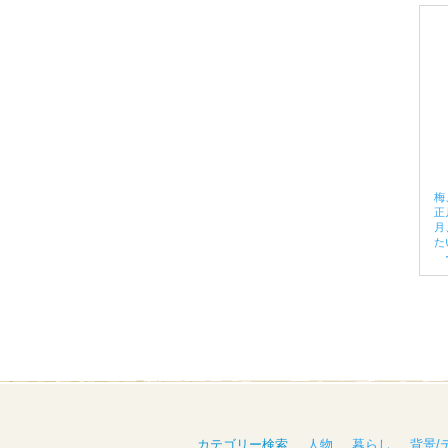
梅
正
月
た
カテゴリー検索
人物
暮らし
背景/