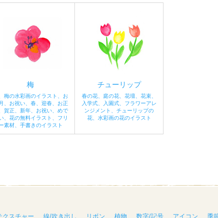
梅
チューリップ
、梅の水彩画のイラスト、お
春の花、庭の花、花壇、花束、
月、お祝い、春、迎春、お正
入学式、入園式、フラワーアレ
、賀正、新年、お祝い、めで
ンジメント、チューリップの
い、花の無料イラスト、フリ
花、水彩画の花のイラスト
ー素材、手書きのイラスト
テクスチャー
線/吹き出し
リボン
植物
数字/記号
アイコン
季