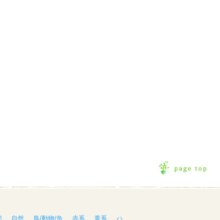
節
自然
鳥/動物/魚
赤系
青系
ハ