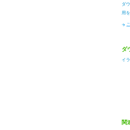
ダ
用
ダ
イラ
関