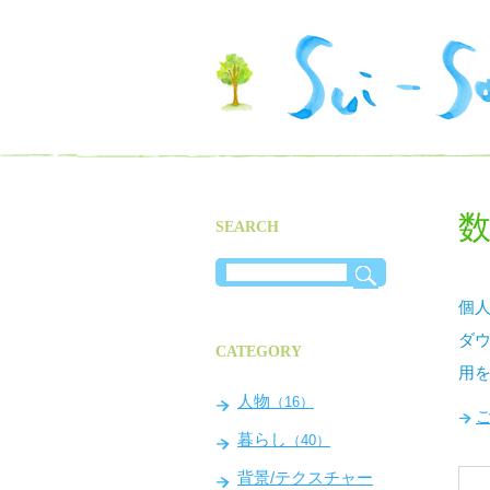
数
SEARCH
個人
ダ
CATEGORY
用
人物
（16）
暮らし
（40）
背景/テクスチャー