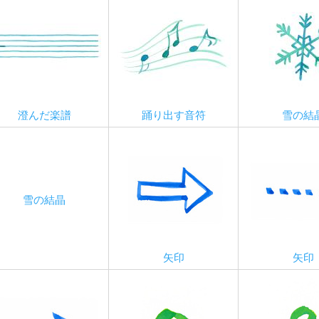
澄んだ楽譜
踊り出す音符
雪の結
雪の結晶
矢印
矢印