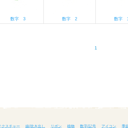
数字 3
数字 2
数字 
1
テクスチャー
線/吹き出し
リボン
植物
数字/記号
アイコン
季