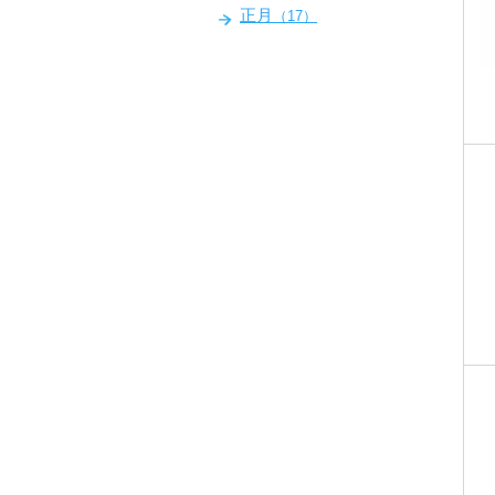
正月
（17）