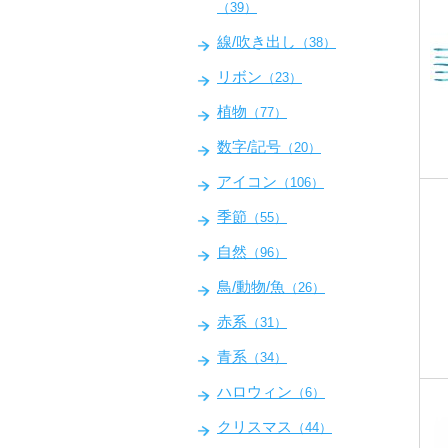
（39）
線/吹き出し
（38）
リボン
（23）
植物
（77）
数字/記号
（20）
アイコン
（106）
季節
（55）
自然
（96）
鳥/動物/魚
（26）
赤系
（31）
青系
（34）
ハロウィン
（6）
クリスマス
（44）