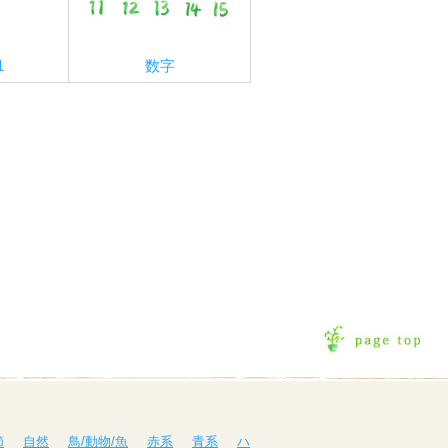
1
数字
節
自然
鳥/動物/魚
赤系
青系
ハ