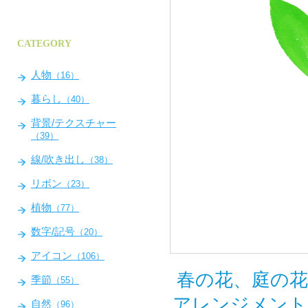
CATEGORY
人物
（16）
暮らし
（40）
背景/テクスチャー
（39）
線/吹き出し
（38）
リボン
（23）
植物
（77）
数字/記号
（20）
アイコン
（106）
春の花、庭の花
季節
（55）
アレンジメント
自然
（96）