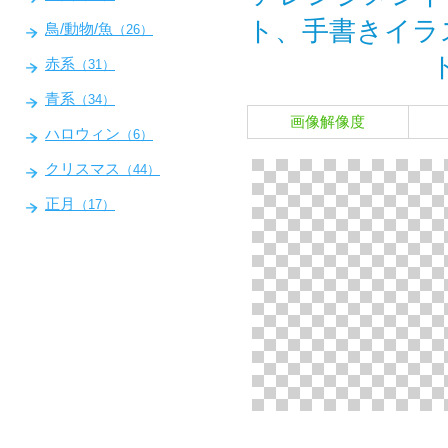
ト、手書きイラ
鳥/動物/魚
（26）
赤系
（31）
青系
（34）
画像解像度
ハロウィン
（6）
クリスマス
（44）
正月
（17）