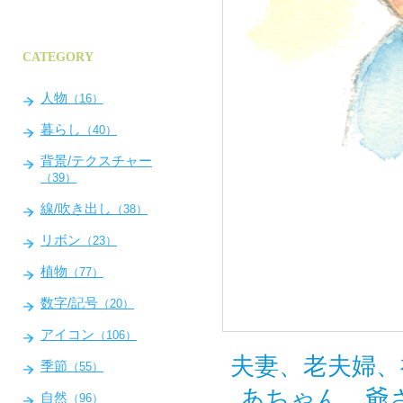
CATEGORY
人物
（16）
暮らし
（40）
背景/テクスチャー
（39）
線/吹き出し
（38）
リボン
（23）
植物
（77）
数字/記号
（20）
アイコン
（106）
夫妻、老夫婦、
季節
（55）
あちゃん、爺
自然
（96）