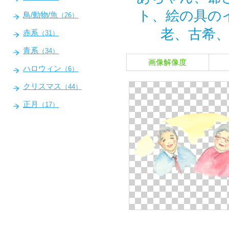
ト、絵の具の
鳥/動物/魚
（26）
老、古希
赤系
（31）
青系
（34）
画像解像度
ハロウィン
（6）
クリスマス
（44）
正月
（17）