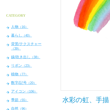
CATEGORY
人物
（16）
暮らし
（40）
背景/テクスチャー
（39）
線/吹き出し
（38）
リボン
（23）
植物
（77）
数字/記号
（20）
アイコン
（106）
水彩の虹、手描
季節
（55）
自然
（96）