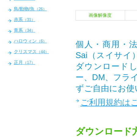
鳥/動物/魚
（26）
画像解像度
赤系
（31）
青系
（34）
ハロウィン
（6）
個人・商用・法
クリスマス
（44）
Sai（スイサ
正月
（17）
ダウンロード
ー、DM、フラ
ずご自由にお使
ご利用規約は
ダウンロード