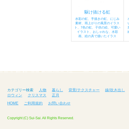
駆け抜ける虹
水彩の虹、手描きの虹、にじみ
素材、雨上がりの風景のイラス
ト、7色の虹、子供の絵、可愛い
イラスト、おしゃれな、水彩
画、絵の具で描いたイラス
カテゴリー検索
人物
暮らし
背景/テクスチャー
線/吹き出し
ロウィン
クリスマス
正月
HOME
ご利用規約
お問い合わせ
Copyright (C) Sui-Sai. All Rights Reserved.